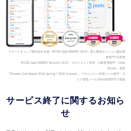
スマートキャンプ株式会社主催「BOXIL SaaS AWARD 2024」導入事例セクション建設業
界部門1位受賞
「BOXIL SaaS AWARD Autumn 2025」プロジェクト管理・工数管理部門「Good
Service」受賞
「ITreview Grid Award 2026 Spring / 2026 Summer 」プロジェクト管理ツール部門・タ
スク管理ツール/ToDo管理部門で受賞
サービス終了に関するお知ら
せ