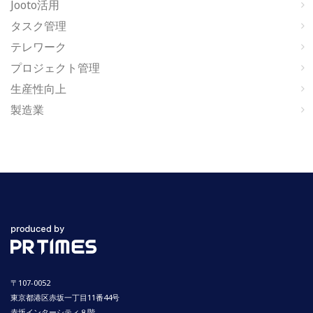
Jooto活用
タスク管理
テレワーク
プロジェクト管理
生産性向上
製造業
〒107-0052
東京都港区赤坂一丁目11番44号
赤坂インターシティ８階