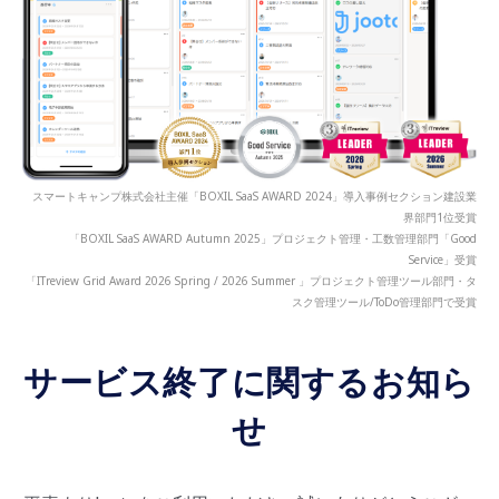
スマートキャンプ株式会社主催「BOXIL SaaS AWARD 2024」導入事例セクション建設業
界部門1位受賞
「BOXIL SaaS AWARD Autumn 2025」プロジェクト管理・工数管理部門「Good
Service」受賞
「ITreview Grid Award 2026 Spring / 2026 Summer 」プロジェクト管理ツール部門・タ
スク管理ツール/ToDo管理部門で受賞
サービス終了に関するお知ら
せ