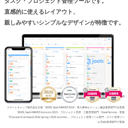
タスク・プロジェクト管理ツールです。
直感的に使えるレイアウト、
親しみやすいシンプルなデザインが特徴です。
スマートキャンプ株式会社主催「BOXIL SaaS AWARD 2024」導入事例セクション建設業界部門1位受賞
「BOXIL SaaS AWARD Autumn 2025」プロジェクト管理・工数管理部門「Good Service」受賞
「ITreview Grid Award 2026 Spring / 2026 Summer 」プロジェクト管理ツール部門・タスク管理ツー
ル/ToDo管理部門で受賞