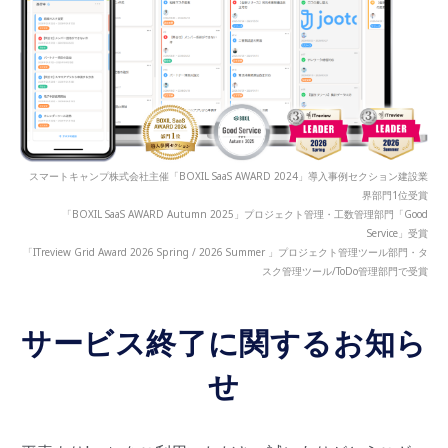
スマートキャンプ株式会社主催「BOXIL SaaS AWARD 2024」導入事例セクション建設業
界部門1位受賞
「BOXIL SaaS AWARD Autumn 2025」プロジェクト管理・工数管理部門「Good
Service」受賞
「ITreview Grid Award 2026 Spring / 2026 Summer 」プロジェクト管理ツール部門・タ
スク管理ツール/ToDo管理部門で受賞
サービス終了に関するお知ら
せ