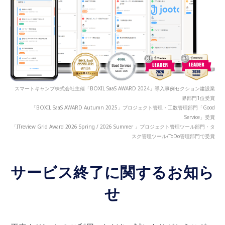
スマートキャンプ株式会社主催「BOXIL SaaS AWARD 2024」導入事例セクション建設業
界部門1位受賞
「BOXIL SaaS AWARD Autumn 2025」プロジェクト管理・工数管理部門「Good
Service」受賞
「ITreview Grid Award 2026 Spring / 2026 Summer 」プロジェクト管理ツール部門・タ
スク管理ツール/ToDo管理部門で受賞
サービス終了に関するお知ら
せ