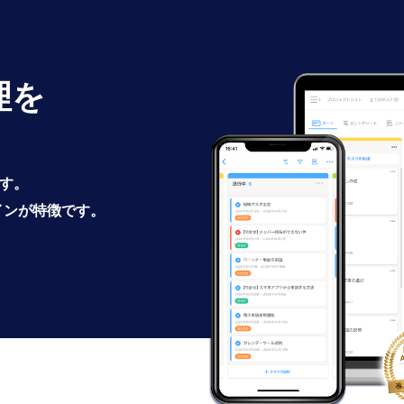
理を
です。
インが特徴です。