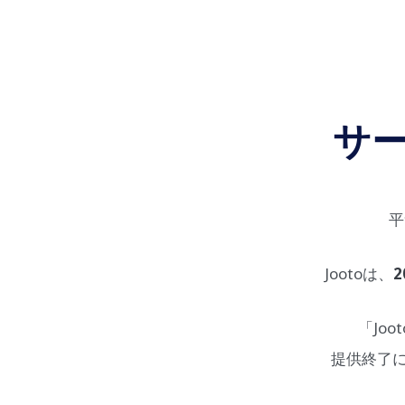
サ
平
Jootoは、
2
「Jo
提供終了