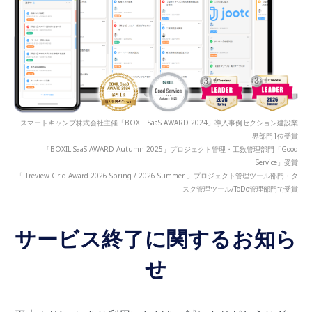
スマートキャンプ株式会社主催「BOXIL SaaS AWARD 2024」導入事例セクション建設業
界部門1位受賞
「BOXIL SaaS AWARD Autumn 2025」プロジェクト管理・工数管理部門「Good
Service」受賞
「ITreview Grid Award 2026 Spring / 2026 Summer 」プロジェクト管理ツール部門・タ
スク管理ツール/ToDo管理部門で受賞
サービス終了に関するお知ら
せ