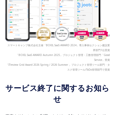
スマートキャンプ株式会社主催「BOXIL SaaS AWARD 2024」導入事例セクション建設業
界部門1位受賞
「BOXIL SaaS AWARD Autumn 2025」プロジェクト管理・工数管理部門「Good
Service」受賞
「ITreview Grid Award 2026 Spring / 2026 Summer 」プロジェクト管理ツール部門・タ
スク管理ツール/ToDo管理部門で受賞
サービス終了に関するお知ら
せ