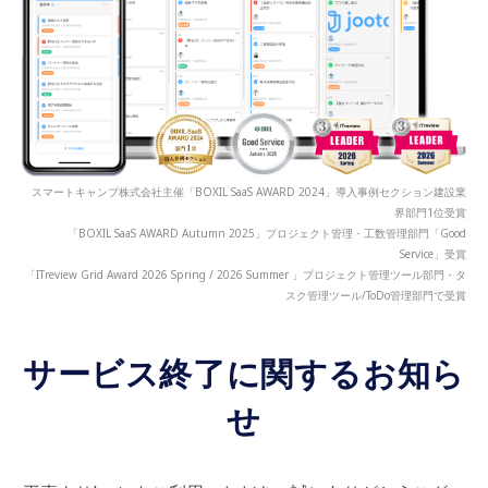
スマートキャンプ株式会社主催「BOXIL SaaS AWARD 2024」導入事例セクション建設業
界部門1位受賞
「BOXIL SaaS AWARD Autumn 2025」プロジェクト管理・工数管理部門「Good
Service」受賞
「ITreview Grid Award 2026 Spring / 2026 Summer 」プロジェクト管理ツール部門・タ
スク管理ツール/ToDo管理部門で受賞
サービス終了に関するお知ら
せ