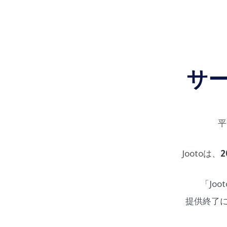
サ
平
Jootoは、
2
「Jo
提供終了