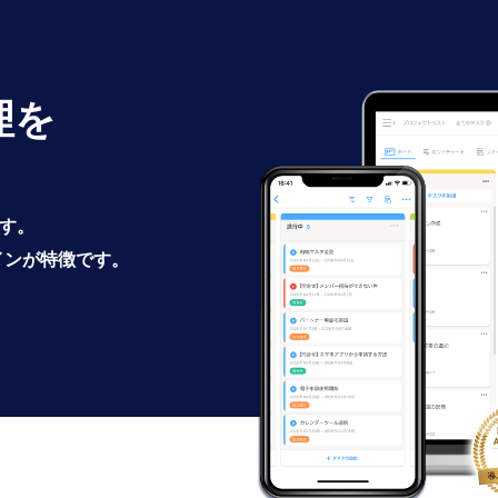
理を
です。
インが特徴です。