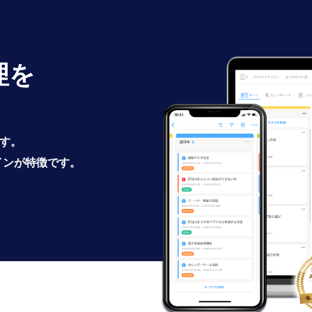
理を
です。
インが特徴です。