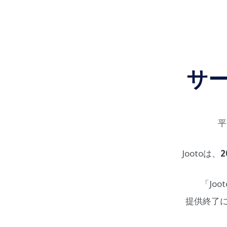
サ
平
Jootoは、
2
「Jo
提供終了