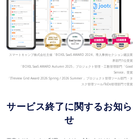
スマートキャンプ株式会社主催「BOXIL SaaS AWARD 2024」導入事例セクション建設業
界部門1位受賞
「BOXIL SaaS AWARD Autumn 2025」プロジェクト管理・工数管理部門「Good
Service」受賞
「ITreview Grid Award 2026 Spring / 2026 Summer 」プロジェクト管理ツール部門・タ
スク管理ツール/ToDo管理部門で受賞
サービス終了に関するお知ら
せ