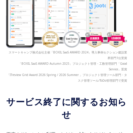
スマートキャンプ株式会社主催「BOXIL SaaS AWARD 2024」導入事例セクション建設業
界部門1位受賞
「BOXIL SaaS AWARD Autumn 2025」プロジェクト管理・工数管理部門「Good
Service」受賞
「ITreview Grid Award 2026 Spring / 2026 Summer 」プロジェクト管理ツール部門・タ
スク管理ツール/ToDo管理部門で受賞
サービス終了に関するお知ら
せ