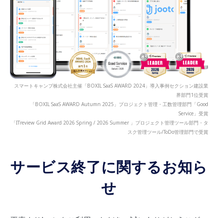
スマートキャンプ株式会社主催「BOXIL SaaS AWARD 2024」導入事例セクション建設業
界部門1位受賞
「BOXIL SaaS AWARD Autumn 2025」プロジェクト管理・工数管理部門「Good
Service」受賞
「ITreview Grid Award 2026 Spring / 2026 Summer 」プロジェクト管理ツール部門・タ
スク管理ツール/ToDo管理部門で受賞
サービス終了に関するお知ら
せ