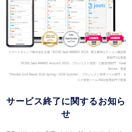
スマートキャンプ株式会社主催「BOXIL SaaS AWARD 2024」導入事例セクション建設業
界部門1位受賞
「BOXIL SaaS AWARD Autumn 2025」プロジェクト管理・工数管理部門「Good
Service」受賞
「ITreview Grid Award 2026 Spring / 2026 Summer 」プロジェクト管理ツール部門・タ
スク管理ツール/ToDo管理部門で受賞
サービス終了に関するお知ら
せ