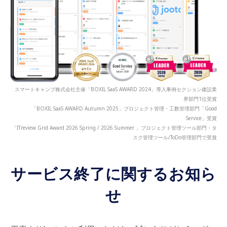
スマートキャンプ株式会社主催「BOXIL SaaS AWARD 2024」導入事例セクション建設業
界部門1位受賞
「BOXIL SaaS AWARD Autumn 2025」プロジェクト管理・工数管理部門「Good
Service」受賞
「ITreview Grid Award 2026 Spring / 2026 Summer 」プロジェクト管理ツール部門・タ
スク管理ツール/ToDo管理部門で受賞
サービス終了に関するお知ら
せ