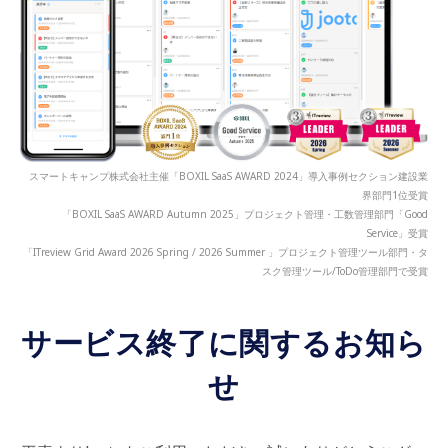
スマートキャンプ株式会社主催「BOXIL SaaS AWARD 2024」導入事例セクション建設業
界部門1位受賞
「BOXIL SaaS AWARD Autumn 2025」プロジェクト管理・工数管理部門「Good
Service」受賞
「ITreview Grid Award 2026 Spring / 2026 Summer 」プロジェクト管理ツール部門・タ
スク管理ツール/ToDo管理部門で受賞
サービス終了に関するお知ら
せ