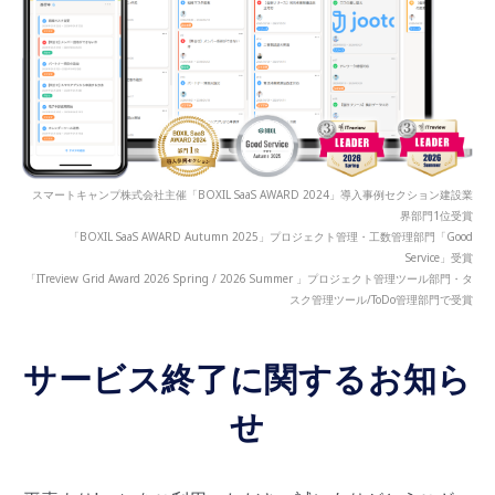
スマートキャンプ株式会社主催「BOXIL SaaS AWARD 2024」導入事例セクション建設業
界部門1位受賞
「BOXIL SaaS AWARD Autumn 2025」プロジェクト管理・工数管理部門「Good
Service」受賞
「ITreview Grid Award 2026 Spring / 2026 Summer 」プロジェクト管理ツール部門・タ
スク管理ツール/ToDo管理部門で受賞
サービス終了に関するお知ら
せ