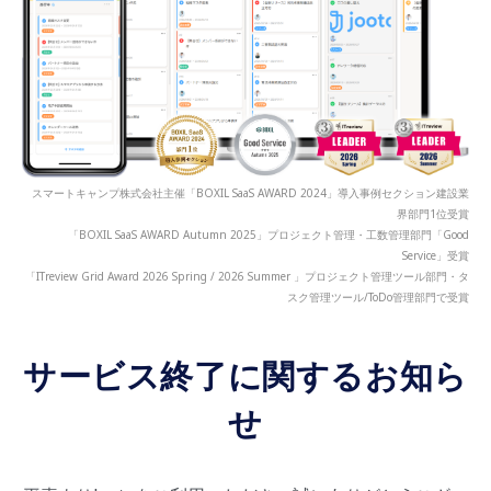
スマートキャンプ株式会社主催「BOXIL SaaS AWARD 2024」導入事例セクション建設業
界部門1位受賞
「BOXIL SaaS AWARD Autumn 2025」プロジェクト管理・工数管理部門「Good
Service」受賞
「ITreview Grid Award 2026 Spring / 2026 Summer 」プロジェクト管理ツール部門・タ
スク管理ツール/ToDo管理部門で受賞
サービス終了に関するお知ら
せ