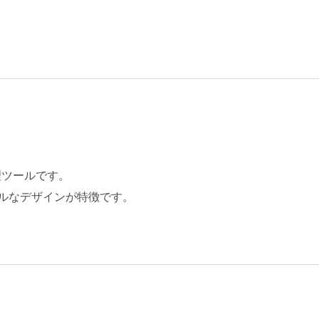
理ツールです。
ルなデザインが特徴です。