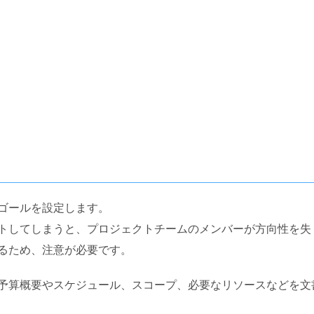
ゴールを設定します。
トしてしまうと、プロジェクトチームのメンバーが方向性を失
るため、注意が必要です。
予算概要やスケジュール、スコープ、必要なリソースなどを文