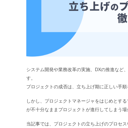
システム開発や業務改革の実施、DXの推進など
す。
プロジェクトの成否は、立ち上げ期に正しい手順
しかし、プロジェクトマネージャをはじめとする
が不十分なままプロジェクトが進行してしまう場
当記事では、プロジェクトの立ち上げのプロセス