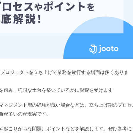
、プロジェクトを立ち上げて業務を遂行する場面は多くありま
を踏み、強固な土台を築いているかに影響を受けます
マネジメント層の経験が浅い場合などは、立ち上げ期のプロセ
合が多いのが現実です。
や起こりがちな問題、ポイントなどを解説します。ぜひ参考に