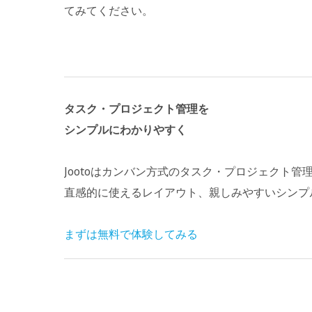
てみてください。
タスク・プロジェクト管理を
シンプルにわかりやすく
Jootoはカンバン方式のタスク・プロジェクト管
直感的に使えるレイアウト、親しみやすいシンプ
まずは無料で体験してみる