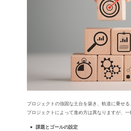
プロジェクトの強固な土台を築き、軌道に乗せる
プロジェクトによって進め方は異なりますが、一
課題とゴールの設定