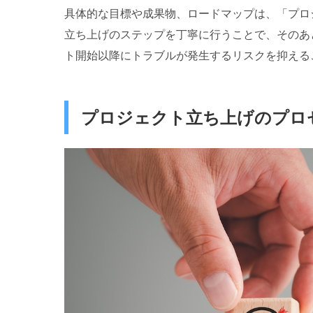
具体的な目標や成果物、ロードマップは、「プロ
立ち上げのステップを丁寧に行うことで、そのあ
ト開始以降にトラブルが発生するリスクを抑える
プロジェクト立ち上げのプロ