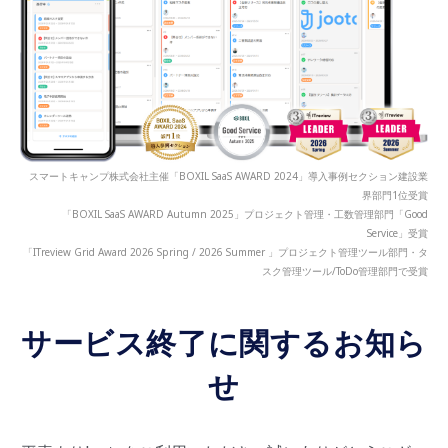
スマートキャンプ株式会社主催「BOXIL SaaS AWARD 2024」導入事例セクション建設業
界部門1位受賞
「BOXIL SaaS AWARD Autumn 2025」プロジェクト管理・工数管理部門「Good
Service」受賞
「ITreview Grid Award 2026 Spring / 2026 Summer 」プロジェクト管理ツール部門・タ
スク管理ツール/ToDo管理部門で受賞
サービス終了に関するお知ら
せ