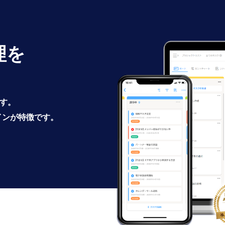
理を
です。
インが特徴です。