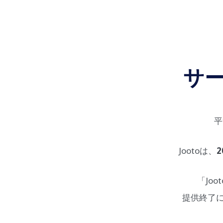
サ
平
Jootoは、
2
「Jo
提供終了