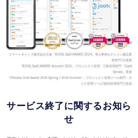
スマートキャンプ株式会社主催「BOXIL SaaS AWARD 2024」導入事例セクション建設業
界部門1位受賞
「BOXIL SaaS AWARD Autumn 2025」プロジェクト管理・工数管理部門「Good
Service」受賞
「ITreview Grid Award 2026 Spring / 2026 Summer 」プロジェクト管理ツール部門・タ
スク管理ツール/ToDo管理部門で受賞
サービス終了に関するお知ら
せ