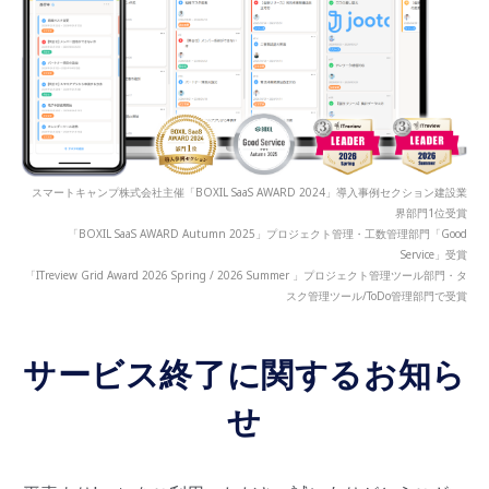
スマートキャンプ株式会社主催「BOXIL SaaS AWARD 2024」導入事例セクション建設業
界部門1位受賞
「BOXIL SaaS AWARD Autumn 2025」プロジェクト管理・工数管理部門「Good
Service」受賞
「ITreview Grid Award 2026 Spring / 2026 Summer 」プロジェクト管理ツール部門・タ
スク管理ツール/ToDo管理部門で受賞
サービス終了に関するお知ら
せ