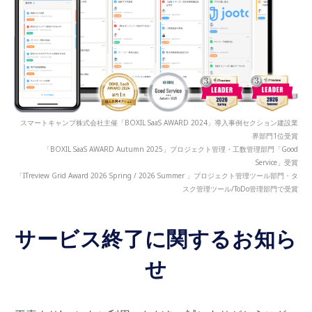
スマートキャンプ株式会社主催「BOXIL SaaS AWARD 2024」導入事例セクション建設業
界部門1位受賞
「BOXIL SaaS AWARD Autumn 2025」プロジェクト管理・工数管理部門「Good
Service」受賞
「ITreview Grid Award 2026 Spring / 2026 Summer 」プロジェクト管理ツール部門・タ
スク管理ツール/ToDo管理部門で受賞
サービス終了に関するお知ら
せ