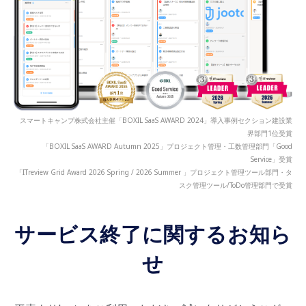
スマートキャンプ株式会社主催「BOXIL SaaS AWARD 2024」導入事例セクション建設業
界部門1位受賞
「BOXIL SaaS AWARD Autumn 2025」プロジェクト管理・工数管理部門「Good
Service」受賞
「ITreview Grid Award 2026 Spring / 2026 Summer 」プロジェクト管理ツール部門・タ
スク管理ツール/ToDo管理部門で受賞
サービス終了に関するお知ら
せ