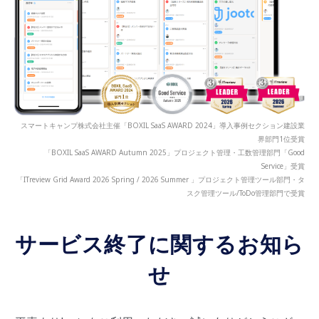
スマートキャンプ株式会社主催「BOXIL SaaS AWARD 2024」導入事例セクション建設業
界部門1位受賞
「BOXIL SaaS AWARD Autumn 2025」プロジェクト管理・工数管理部門「Good
Service」受賞
「ITreview Grid Award 2026 Spring / 2026 Summer 」プロジェクト管理ツール部門・タ
スク管理ツール/ToDo管理部門で受賞
サービス終了に関するお知ら
せ