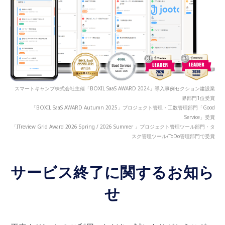
スマートキャンプ株式会社主催「BOXIL SaaS AWARD 2024」導入事例セクション建設業
界部門1位受賞
「BOXIL SaaS AWARD Autumn 2025」プロジェクト管理・工数管理部門「Good
Service」受賞
「ITreview Grid Award 2026 Spring / 2026 Summer 」プロジェクト管理ツール部門・タ
スク管理ツール/ToDo管理部門で受賞
サービス終了に関するお知ら
せ