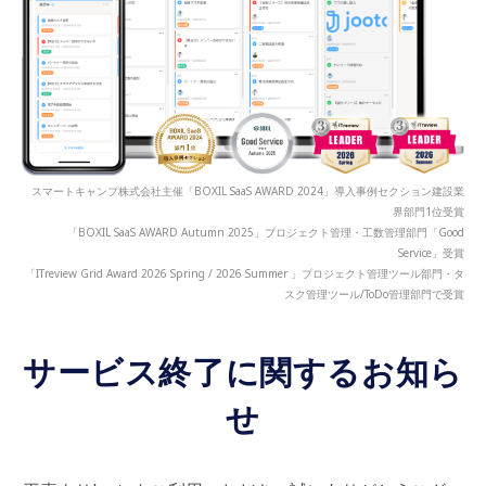
スマートキャンプ株式会社主催「BOXIL SaaS AWARD 2024」導入事例セクション建設業
界部門1位受賞
「BOXIL SaaS AWARD Autumn 2025」プロジェクト管理・工数管理部門「Good
Service」受賞
「ITreview Grid Award 2026 Spring / 2026 Summer 」プロジェクト管理ツール部門・タ
スク管理ツール/ToDo管理部門で受賞
サービス終了に関するお知ら
せ