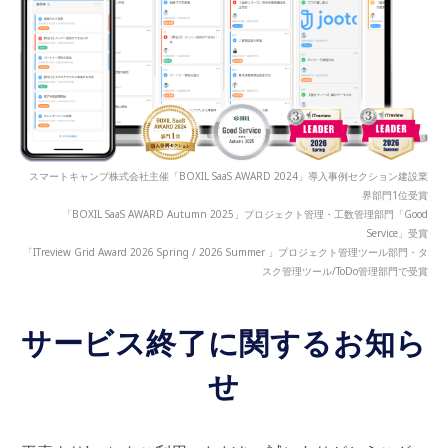
スマートキャンプ株式会社主催「BOXIL SaaS AWARD 2024」導入事例セクション建設業
界部門1位受賞
「BOXIL SaaS AWARD Autumn 2025」プロジェクト管理・工数管理部門「Good
Service」受賞
「ITreview Grid Award 2026 Spring / 2026 Summer 」プロジェクト管理ツール部門・タ
スク管理ツール/ToDo管理部門で受賞
サービス終了に関するお知ら
せ