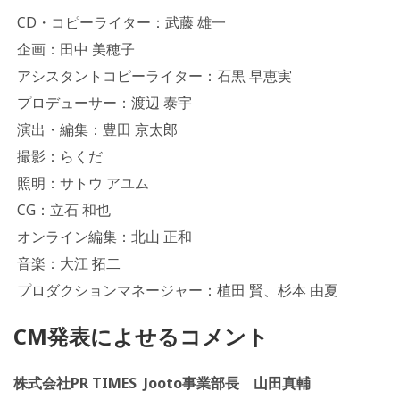
CD・コピーライター：武藤 雄一
企画：田中 美穂子
アシスタントコピーライター：石黒 早恵実
プロデューサー：渡辺 泰宇
演出・編集：豊田 京太郎
撮影：らくだ
照明：サトウ アユム
CG：立石 和也
オンライン編集：北山 正和
音楽：大江 拓二
プロダクションマネージャー：植田 賢、杉本 由夏
CM発表によせるコメント
株式会社PR TIMES Jooto事業部長 山田真輔