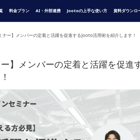
覧
料金プラン
AI・外部連携
Jootoの上手な使い方
資料ダウンロ
ミナー】メンバーの定着と活躍を促進するJooto活用術を紹介します！
ナー】メンバーの定着と活躍を促進
す！