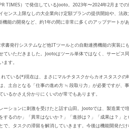
IMES）で発信しているJooto。2023年〜2024年2月までの
イセンス上限なしの大企業向け定額プランの提供開始や、法政
や新機能の開発など、約1年の間に非常に多くのアップデートが
、請求書発行システムなど他ITツールとの自動連携機能の実装に
ていただきました。Jootoはツール単体ではなく、サービス
います。
生まれている(*)現在は、まさにマルチタスクからカオスタスクの
は、土台となる「仕事の進め方 ≒ 段取り力」が必要ですが、
ているかさえ分かりにくいのが常でもあります。
ーションに刺激を受けたと話す山田。Jootoでは、製造業で
をするのか」「異常はないか？」「進捗は？」「成果は？」と
とで、タスクの滞留を解消していきます。今後は機能開発だけ