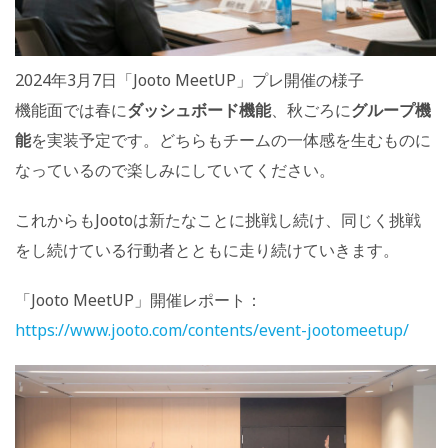
2024年3月7日「Jooto MeetUP」プレ開催の様子
機能面では春に
ダッシュボード機能
、秋ごろに
グループ機
能
を実装予定です。どちらもチームの一体感を生むものに
なっているので楽しみにしていてください。
これからもJootoは新たなことに挑戦し続け、同じく挑戦
をし続けている行動者とともに走り続けていきます。
「Jooto MeetUP」開催レポート：
https://www.jooto.com/contents/event-jootomeetup/