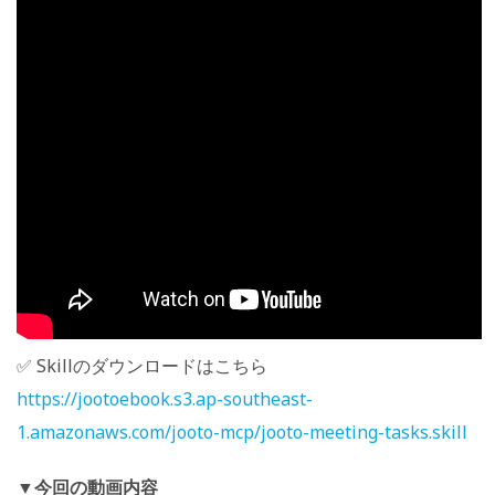
✅ Skillのダウンロードはこちら
https://jootoebook.s3.ap-southeast-
1.amazonaws.com/jooto-mcp/jooto-meeting-tasks.skill
▼今回の動画内容