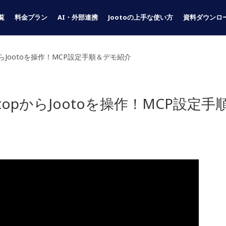
覧
料金プラン
AI・外部連携
Jootoの上手な使い方
資料ダウンロ
opからJootoを操作！MCP設定手順＆デモ紹介
ktopからJootoを操作！MCP設定手