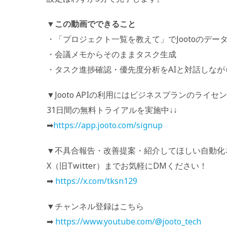
▼この動画でできること
・「プロジェクト一覧を教えて」でJootoのデー
・会議メモからそのままタスク生成
・タスク進捗確認・優先度分析をAIと対話しなが
▼Jooto APIの利用にはビジネスプランのライ
31日間の無料トライアルを実施中↓↓
➡
https://app.jooto.com/signup
▼不具合報告・改善提案・紹介してほしい自動化
X（旧Twitter）までお気軽にDMください！
➡
https://x.com/tksn129
▼チャンネル登録はこちら
➡
https://www.youtube.com/@jooto_tech