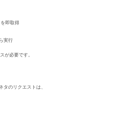
タを即取得
ら実行
センスが必要です。
ネタのリクエストは、