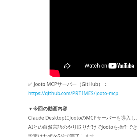
✅ Jooto MCPサーバー（GitHub）：
https://github.com/PRTIMES/jooto-mcp
▼今回の動画内容
Claude DesktopにJootoのMCPサーバーを導入
AIとの自然言語のやり取りだけでJootoを操作
設定はわずか5分で完了します。