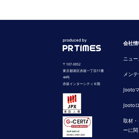
会社情
ニュー
〒107-0052
東京都港区赤坂一丁目11番
メンテ
44号
赤坂インターシティ８階
Joot
Jooto
取材・
ーに関