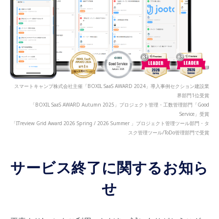
スマートキャンプ株式会社主催「BOXIL SaaS AWARD 2024」導入事例セクション建設業
界部門1位受賞
「BOXIL SaaS AWARD Autumn 2025」プロジェクト管理・工数管理部門「Good
Service」受賞
「ITreview Grid Award 2026 Spring / 2026 Summer 」プロジェクト管理ツール部門・タ
スク管理ツール/ToDo管理部門で受賞
サービス終了に関するお知ら
せ