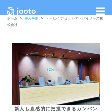
ホーム
>
導入事例
>
トーセイ·アセット·アドバイザーズ株
式会社
新人も直感的に把握できるカンバン