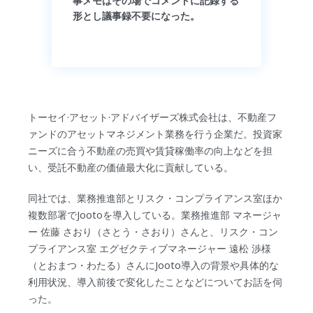
事メモはその場でコメントに記録する
形とし議事録不要になった。
トーセイ·アセット·アドバイザーズ株式会社は、不動産フ
ァンドのアセットマネジメント業務を行う企業だ。投資家
ニーズに合う不動産の売買や賃貸稼働率の向上などを担
い、受託不動産の価値最大化に貢献している。
同社では、業務推進部とリスク・コンプライアンス室ほか
複数部署でJootoを導入している。業務推進部 マネージャ
ー 佐藤 さおり（さとう・さおり）さんと、リスク・コン
プライアンス室 エグゼクティブマネージャー 遠松 渉様
（とおまつ・わたる）さんにJooto導入の背景や具体的な
利用状況、導入前後で変化したことなどについてお話を伺
った。