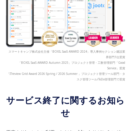
スマートキャンプ株式会社主催「BOXIL SaaS AWARD 2024」導入事例セクション建設業
界部門1位受賞
「BOXIL SaaS AWARD Autumn 2025」プロジェクト管理・工数管理部門「Good
Service」受賞
「ITreview Grid Award 2026 Spring / 2026 Summer 」プロジェクト管理ツール部門・タ
スク管理ツール/ToDo管理部門で受賞
サービス終了に関するお知ら
せ