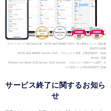
スマートキャンプ株式会社主催「BOXIL SaaS AWARD 2024」導入事例セクション建設業
界部門1位受賞
「BOXIL SaaS AWARD Autumn 2025」プロジェクト管理・工数管理部門「Good
Service」受賞
「ITreview Grid Award 2026 Spring / 2026 Summer 」プロジェクト管理ツール部門・タ
スク管理ツール/ToDo管理部門で受賞
サービス終了に関するお知ら
せ