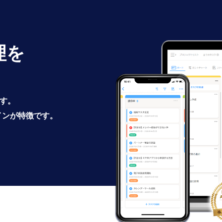
理を
です。
インが特徴です。