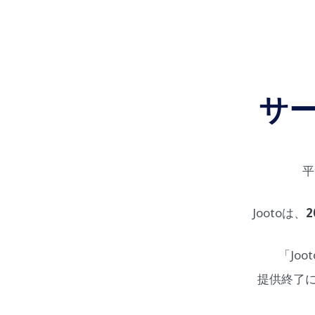
サ
平
Jootoは、
2
「Jo
提供終了