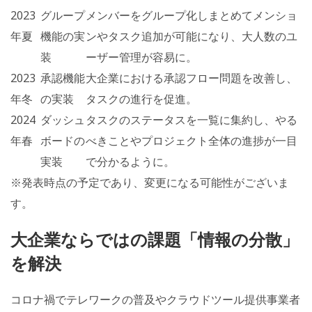
2023
グループ
メンバーをグループ化しまとめてメンショ
年夏
機能の実
ンやタスク追加が可能になり、大人数のユ
装
ーザー管理が容易に。
2023
承認機能
大企業における承認フロー問題を改善し、
年冬
の実装
タスクの進行を促進。
2024
ダッシュ
タスクのステータスを一覧に集約し、やる
年春
ボードの
べきことやプロジェクト全体の進捗が一目
実装
で分かるように。
※発表時点の予定であり、変更になる可能性がございま
す。
大企業ならではの課題「情報の分散」
を解決
コロナ禍でテレワークの普及やクラウドツール提供事業者