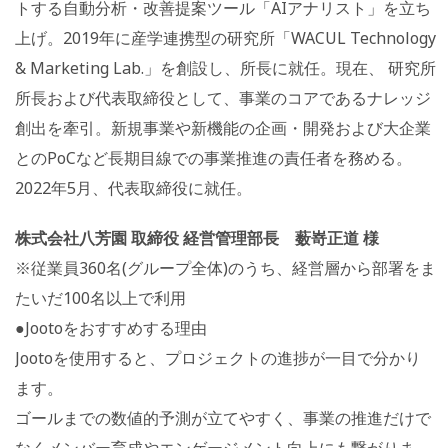
トする自動分析・改善提案ツール「AIアナリスト」を立ち
上げ。2019年に産学連携型の研究所「WACUL Technology
& Marketing Lab.」を創設し、所長に就任。現在、 研究所
所長および代表取締役として、事業のコアであるナレッジ
創出を牽引。新規事業や新機能の企画・開発および大企業
とのPoCなど長期目線での事業推進の責任者を務める。
2022年5月、代表取締役に就任。
株式会社八芳園 取締役 経営管理部長 薮嵜正道 様
※従業員360名(グループ全体)のうち、経営層から部署をま
たいだ100名以上で利用
●Jootoをおすすめする理由
Jootoを使用すると、プロジェクトの進捗が一目で分かり
ます。
ゴールまでの数値的予測が立てやすく、事業の推進だけで
なくメンバー育成やエンゲージメント向上にも繋がりま