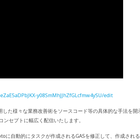
7qBeZaE5aDPbJKX-y08SmMhJJhZfGLcfmw4ySU/edit
aSを活用した様々な業務改善術をソースコード等の具体的な手法を開
コンセプトに幅広く配信いたします。
otoに自動的にタスクが作成されるGASを修正して、作成される