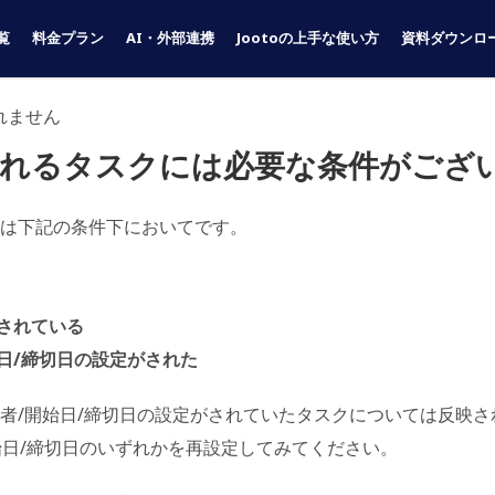
覧
料金プラン
AI・外部連携
Jootoの上手な使い方
資料ダウンロ
れません
示されるタスクには必要な条件がござ
るのは下記の条件下においてです。
されている
始日/締切日の設定がされた
担当者/開始日/締切日の設定がされていたタスクについては反映
始日/締切日のいずれかを再設定してみてください。