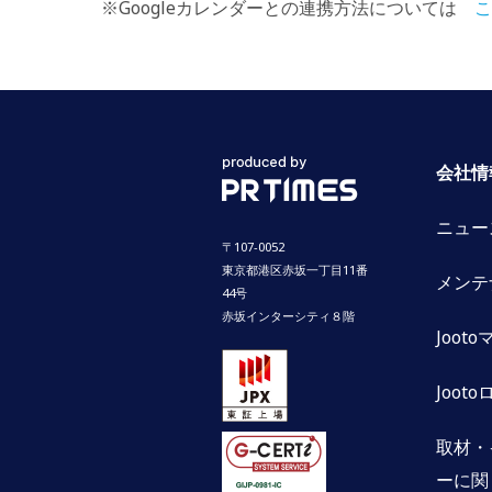
※Googleカレンダーとの連携方法については
こ
会社情
ニュー
〒107-0052
東京都港区赤坂一丁目11番
メンテ
44号
赤坂インターシティ８階
Joot
Jooto
取材・
ーに関