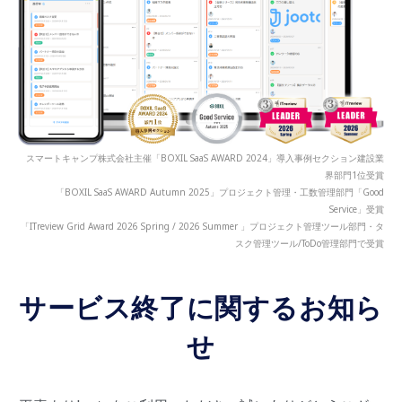
スマートキャンプ株式会社主催「BOXIL SaaS AWARD 2024」導入事例セクション建設業
界部門1位受賞
「BOXIL SaaS AWARD Autumn 2025」プロジェクト管理・工数管理部門「Good
Service」受賞
「ITreview Grid Award 2026 Spring / 2026 Summer 」プロジェクト管理ツール部門・タ
スク管理ツール/ToDo管理部門で受賞
サービス終了に関するお知ら
せ