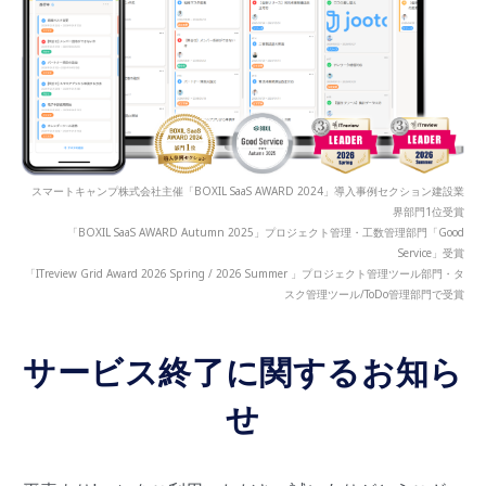
スマートキャンプ株式会社主催「BOXIL SaaS AWARD 2024」導入事例セクション建設業
界部門1位受賞
「BOXIL SaaS AWARD Autumn 2025」プロジェクト管理・工数管理部門「Good
Service」受賞
「ITreview Grid Award 2026 Spring / 2026 Summer 」プロジェクト管理ツール部門・タ
スク管理ツール/ToDo管理部門で受賞
サービス終了に関するお知ら
せ