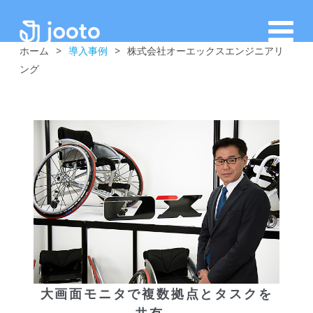
ホーム
>
導入事例
>
株式会社オーエックスエンジニアリ
ング
大画面モニタで複数拠点とタスクを