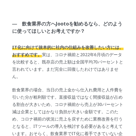
― 飲食業界の方へJootoを勧めるなら、どのよう
に使ってほしいとお考えですか？
IT化に向けて抜本的に社内の仕組みを改善したい方には、
おすすめです。
実は、コロナ禍前と2022年6月頃のデータ
を比較すると、既存店の売上額は全国平均70パーセントと
言われています。まだ完全に回復したわけではありませ
ん。
飲食業界の場合、当日の売上金から仕入れ費用と人件費を
引いた分が粗利額です。直接収益ではなく間接収益が占め
る割合が大きいため、コロナ禍前から売上が30パーセント
減は企業としてはかなり負担が大きい金額です。このた
め、コロナ禍前の状況に売上を戻すために業務改善を行う
となると、ITツールの導入を検討する必要があると考えて
います。おそらく、飲食業界でIT化に着手できていない企