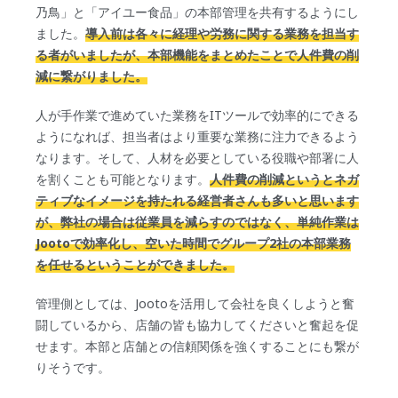
乃鳥」と「アイユー食品」の本部管理を共有するようにし
ました。
導入前は各々に経理や労務に関する業務を担当す
る者がいましたが、本部機能をまとめたことで人件費の削
減に繋がりました。
人が手作業で進めていた業務をITツールで効率的にできる
ようになれば、担当者はより重要な業務に注力できるよう
なります。そして、人材を必要としている役職や部署に人
を割くことも可能となります。
人件費の削減というとネガ
ティブなイメージを持たれる経営者さんも多いと思います
が、弊社の場合は従業員を減らすのではなく、単純作業は
Jootoで効率化し、空いた時間でグループ2社の本部業務
を任せるということができました。
管理側としては、Jootoを活用して会社を良くしようと奮
闘しているから、店舗の皆も協力してくださいと奮起を促
せます。本部と店舗との信頼関係を強くすることにも繋が
りそうです。