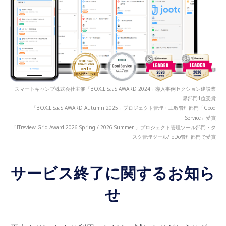
スマートキャンプ株式会社主催「BOXIL SaaS AWARD 2024」導入事例セクション建設業
界部門1位受賞
「BOXIL SaaS AWARD Autumn 2025」プロジェクト管理・工数管理部門「Good
Service」受賞
「ITreview Grid Award 2026 Spring / 2026 Summer 」プロジェクト管理ツール部門・タ
スク管理ツール/ToDo管理部門で受賞
サービス終了に関するお知ら
せ